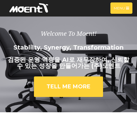
TOGGLE
MENU
NAVIGATIO
Welcome To Moent!
Stablilty, Synergy, Transformation
검증된 운영 역량을 AI로 재무장하여, 신뢰할
수 있는 성장을 만들어가는 (주)모엔트
TELL ME MORE