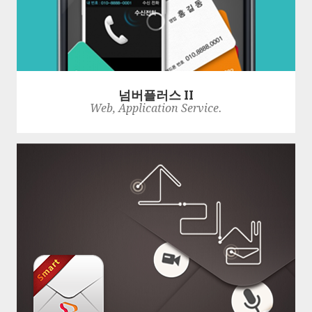
넘버플러스 II
Web, Application Service.